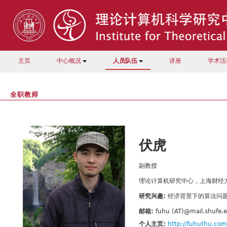
主页
中心概况
人员队伍
讲座
学术活
全职教师
伏虎
副教授
理论计算机研究中心，上海财经
研究兴趣:
经济背景下的算法问
邮箱:
fuhu (AT)@mail.shufe.
个人主页:
http://fuhuthu.com